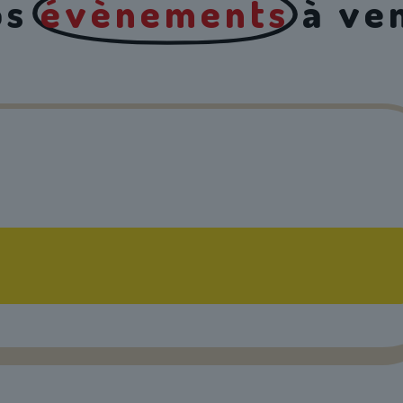
os
évènements
à ve