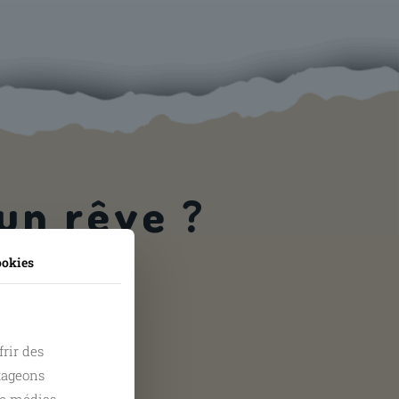
 un rêve ?
ookies
frir des
rtageons