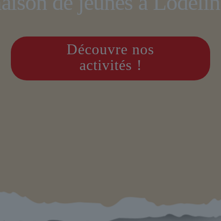
aison de jeunes à Lodelins
Découvre nos
activités !