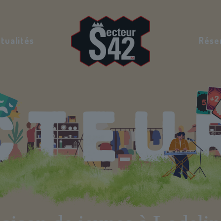
tualités
Rése