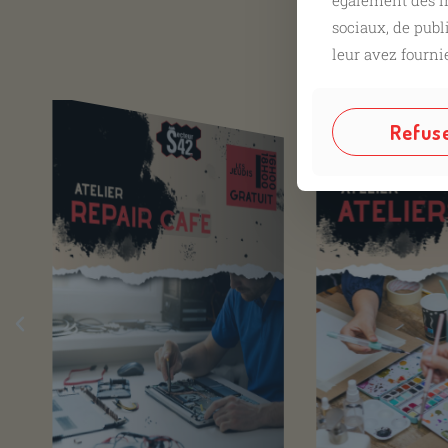
également des in
sociaux, de publ
Nos
leur avez fournie
Refus