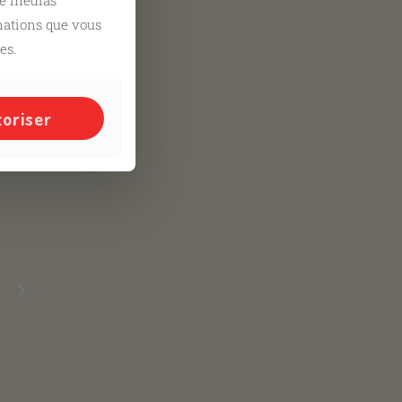
de médias
rmations que vous
es.
toriser