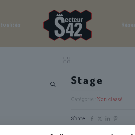
tualités
Rése
Stage
Catégorie :
Non classé
Share