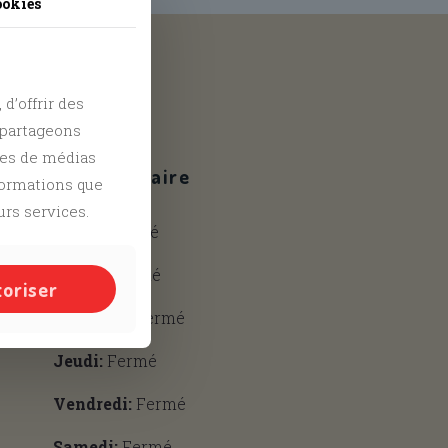
ookies
and
Tiktok
d’offrir des
s partageons
res de médias
Notre horaire
nformations que
urs services.
Lundi:
Fermé
Mardi:
Fermé
toriser
Mercredi:
Fermé
Jeudi:
Fermé
Vendredi:
Fermé
Samedi:
Fermé