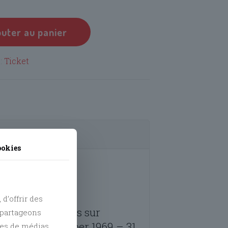
outer au panier
 :
Ticket
ookies
d’offrir des
aisser votre avis sur
s partageons
elote 31 December 1969 – 31
res de médias