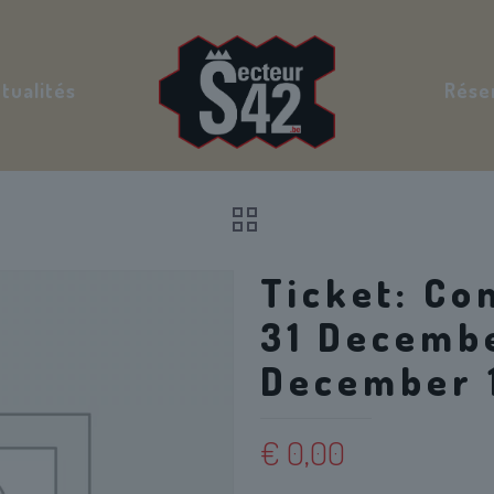
tualités
Rése
Ticket: Co
31 Decembe
December 
€
0,00