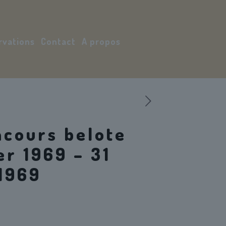
rvations
Contact
A propos
Mon compte
ncours belote
r 1969 – 31
1969