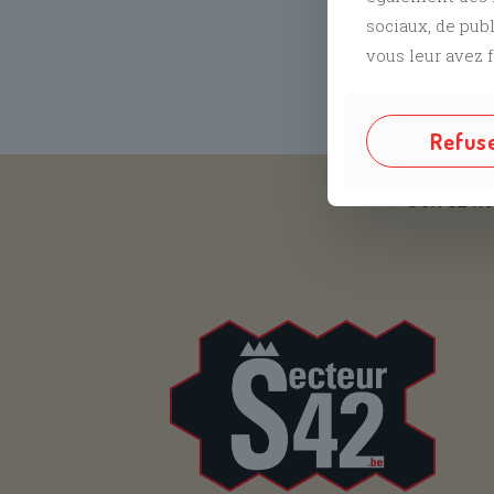
sociaux, de pub
vous leur avez f
Refus
Suivez no