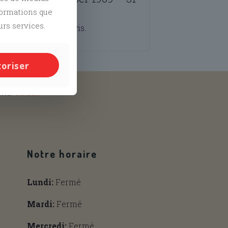
nformations que
urs services.
é
pour publier un avis.
toriser
and
Tiktok
Notre horaire
Lundi:
Fermé
Mardi:
Fermé
Mercredi:
Fermé