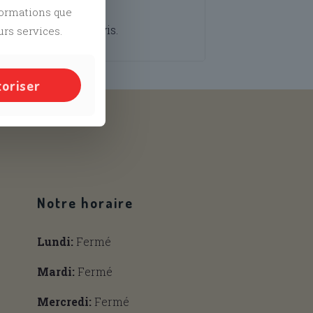
rio Kart 2026”
nformations que
é
pour publier un avis.
urs services.
toriser
and
Tiktok
Notre horaire
Lundi:
Fermé
Mardi:
Fermé
Mercredi:
Fermé