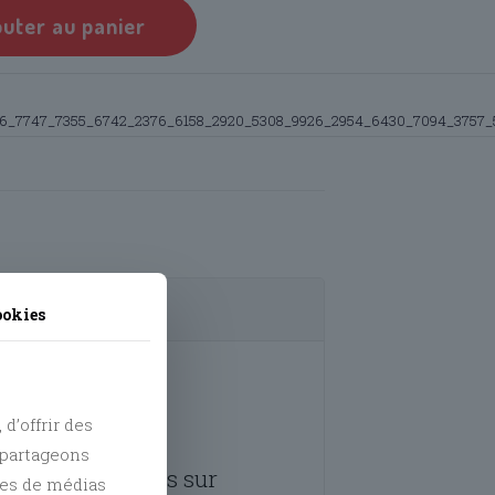
outer au panier
6_7747_7355_6742_2376_6158_2920_5308_9926_2954_6430_7094_3757_
ookies
d’offrir des
s partageons
aisser votre avis sur
res de médias