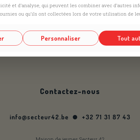
“Ticket: Tournoi Ma
licité et d’analyse, qui peuvent les combiner avec d’autres i
Vous devez être
connect
ournies ou qu’ils ont collectées lors de votre utilisation de le
er
Personnaliser
Tout au
us sur nos différents réseaux @
Facebook
,
Instagram
Contactez-nous
info@secteur42.be
+32 71 31 87 43
Maison de jeunes Secteur 42