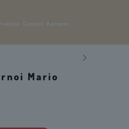
rvations
Contact
A propos
Mon compte
urnoi Mario