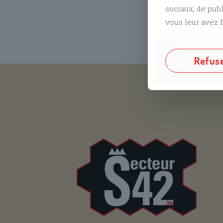
sociaux, de pub
vous leur avez f
Refus
Suivez no