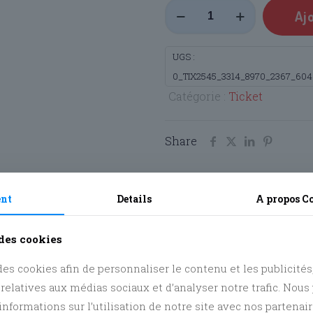
quantité
Aj
de
Ticket:
UGS :
Tournoi
0_TIX2545_3314_8970_2367_604
Mario
Catégorie :
Ticket
Kart
2026
Share
Avis
0
ent
Details
A propos
C
Avis
 des cookies
es cookies afin de personnaliser le contenu et les publicités, 
Il n’y a pas encore d’avis.
 relatives aux médias sociaux et d’analyser notre trafic. Nou
Soyez le premier à l
nformations sur l’utilisation de notre site avec nos partenai