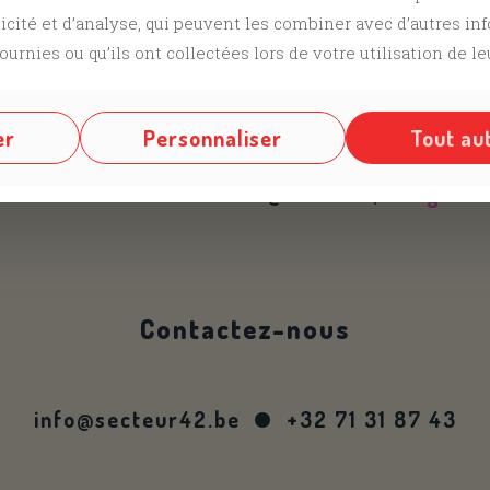
(copy)
24/10/2025 (copy) (c
licité et d’analyse, qui peuvent les combiner avec d’autres i
ournies ou qu’ils ont collectées lors de votre utilisation de le
Vous devez être
connect
er
Personnaliser
Tout au
us sur nos différents réseaux @
Facebook
,
Instagram
Contactez-nous
info@secteur42.be
+32 71 31 87 43