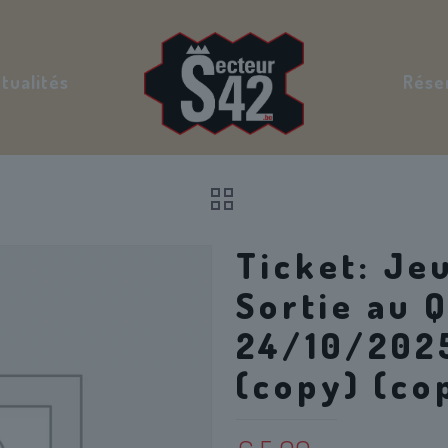
tualités
Rése
Ticket: Je
Sortie au Q
24/10/2025
(copy) (co