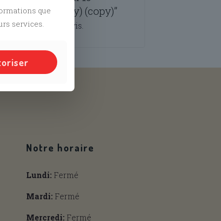
opy) (copy) (copy) (copy)”
nformations que
urs services.
é
pour publier un avis.
toriser
and
Tiktok
Notre horaire
Lundi:
Fermé
Mardi:
Fermé
Mercredi:
Fermé