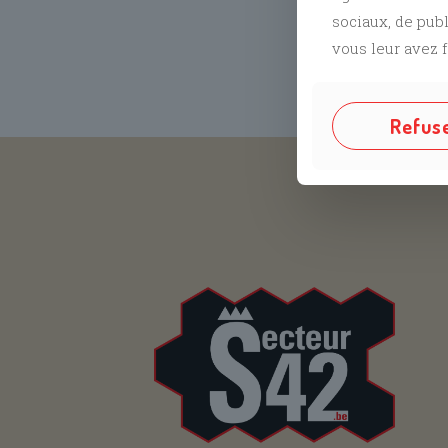
sociaux, de pub
vous leur avez f
Refus
Suivez no