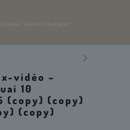
rvations
Contact
A propos
Mon compte
ux-vidéo –
uai 10
 (copy) (copy)
py) (copy)