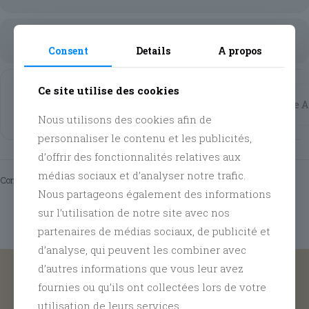
CALENDAR
GOOGLECAL
Consent
Details
A propos
Address - Brocante 2026 [hxmRH2ZJi]
Destina
Ce site utilise des cookies
Obtenir
l'itinéraire
Nous utilisons des cookies afin de
Ce
dimanche 12 juillet 2026
, retrouvez la 16ème édition de la
traditionnelle brocante du Secteur 42 !
personnaliser le contenu et les publicités,
Comme chaque année, ce moment immanquable se déroule dans
d’offrir des fonctionnalités relatives aux
les rues du quartier entourant la MJ !
médias sociaux et d’analyser notre trafic.
Ouvert à tous !
Comments are closed.
Nous partageons également des informations
sur l’utilisation de notre site avec nos
partenaires de médias sociaux, de publicité et
Clique ici pour réserver ta place
d’analyse, qui peuvent les combiner avec
d’autres informations que vous leur avez
Suivez nous sur nos différents réseaux @
fournies ou qu’ils ont collectées lors de votre
Facebook
,
Instagram
and
Tiktok
utilisation de leurs services.