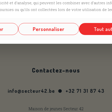
licité et d’analyse, qui peuvent les combiner avec d’autres i
ournies ou qu’ils ont collectées lors de votre utilisation de le
er
Personnaliser
Tout au
us sur nos différents réseaux @
Facebook
,
Instagram
Contactez-nous
info@secteur42.be
+32 71 31 87 43
Maison de jeunes Secteur 42