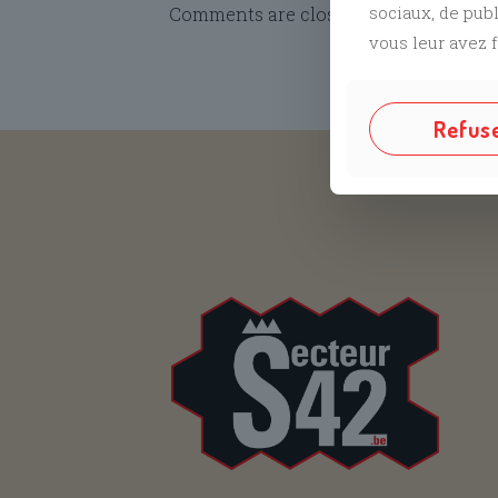
sociaux, de pub
Comments are closed.
vous leur avez f
Refus
Suivez no