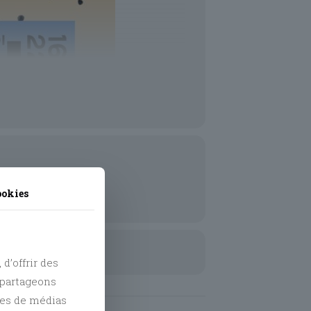
ookies
d’offrir des
s partageons
res de médias