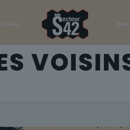
tualités
Rése
ES VOISIN