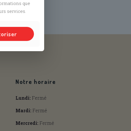
nformations que
urs services.
toriser
and
Tiktok
Notre horaire
Lundi:
Fermé
Mardi:
Fermé
Mercredi:
Fermé