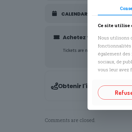
Cons
CALENDAR
GOOGLECAL
Ce site utilise
Achetez votre ticket
Nous utilisons d
fonctionnalités
Tickets are not available for sale an
également des i
sociaux, de pub
vous leur avez f
Address -
Obtenir l'itinéraire
Refus
Comments are closed.