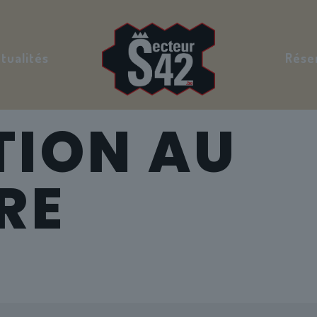
tualités
Rése
TION AU
RE