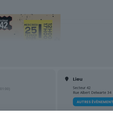
Une après-midi d’initiat
Lieu
Mercredi 24 février 2
Secteur 42 – Lodelinsa
Secteur 42
01:00)
GRATUIT
Rue Albert Delwarte 34
AUTRES ÉVÈNEMEN
Vient apprendre les fondam
niveau !