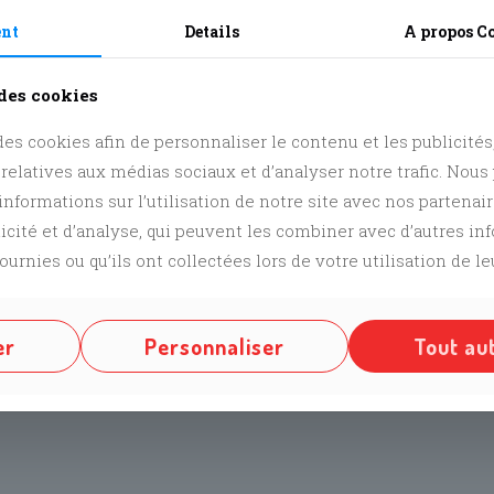
ent
Details
A propos
C
Activité réservée aux
nous !
 des cookies
es cookies afin de personnaliser le contenu et les publicités, 
 relatives aux médias sociaux et d’analyser notre trafic. Nou
y more for this event!
nformations sur l’utilisation de notre site avec nos partenai
licité et d’analyse, qui peuvent les combiner avec d’autres i
ournies ou qu’ils ont collectées lors de votre utilisation de le
 Initiation au théâtre [4r51D0QnJ]
er
Personnaliser
Tout au