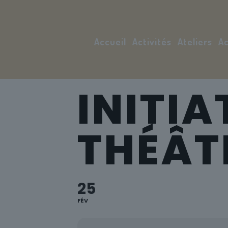
Accueil
Activités
Ateliers
Ac
INITIA
THÉÂT
25
FÉV