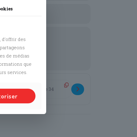
ookies
 jeunes de 10 à 26 ans, rejoins-
d’offrir des
s partageons
res de médias
nformations que
urs services.
Destination Address - Initiation au théâtre [9SFAzsucV]
toriser