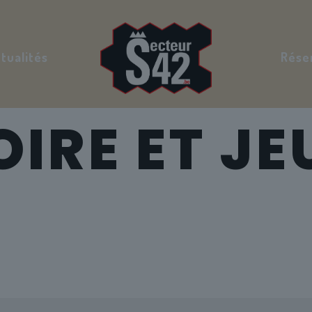
tualités
Rése
IRE ET JE