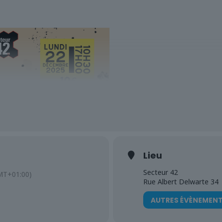
Sortie à la patinoire et je
Lundi 22 décembre 2025
Lieu
Secteur 42 – Lodelinsart
10€
Secteur 42
MT+01:00)
Rue Albert Delwarte 34
Viens t’amuser à la patinoire 
AUTRES ÉVÈNEMEN
autour de jeux vidéo !