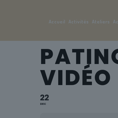
Accueil
Activités
Ateliers
Ac
PATINO
VIDÉO
22
DEC