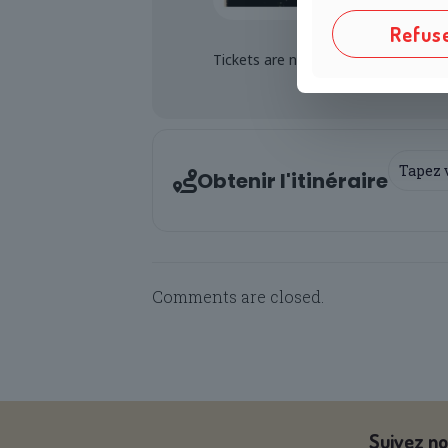
Refus
Tickets are not available for sale an
Address -
Obtenir l'itinéraire
Comments are closed.
Suivez no