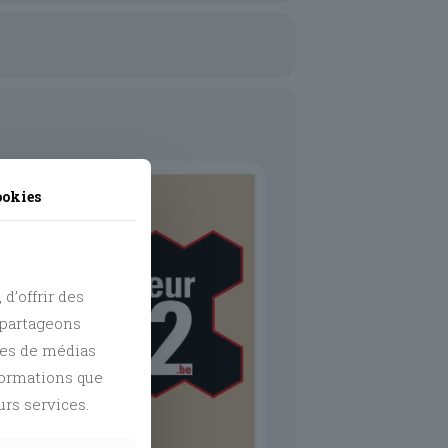
eunes de 12 à 26 ans, ne traine
ookies
d’offrir des
s partageons
res de médias
nformations que
urs services.