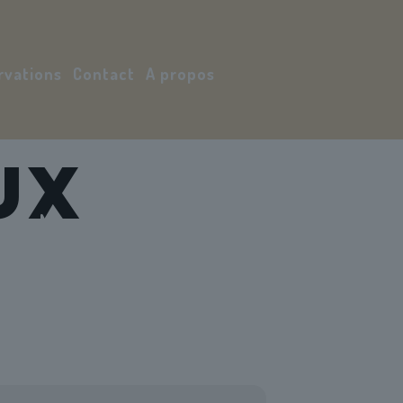
rvations
Contact
A propos
UX
Mon compte