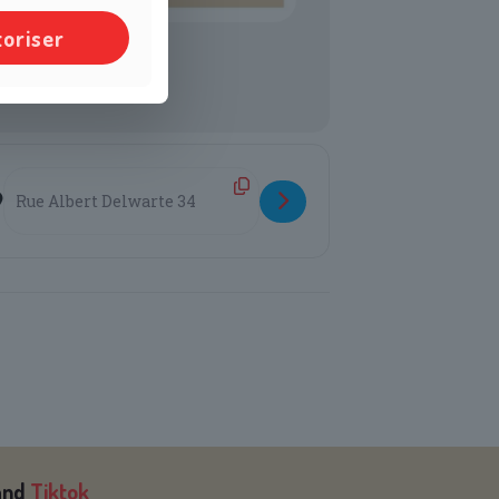
toriser
Destination Address - Patinoire et jeux vidéo [c3VVWeSUZ]
and
Tiktok