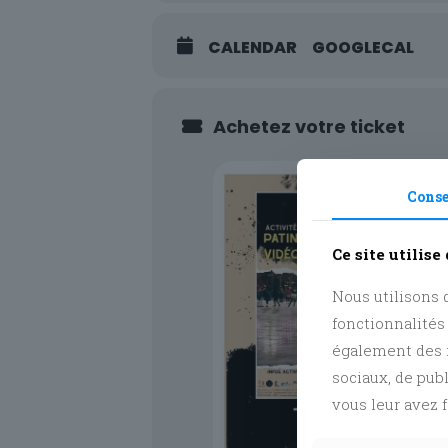
CALENDAR
GOOGLECAL
Achetez votre ticket
Cons
Ce site utilise
Nous utilisons d
fonctionnalités
également des i
sociaux, de pub
vous leur avez f