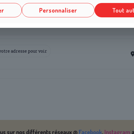
er
Personnaliser
Tout au
y more for this event!
 Patinoire et jeux vidéo [55x0SuJC1]
us sur nos différents réseaux @
Facebook
,
Instagram