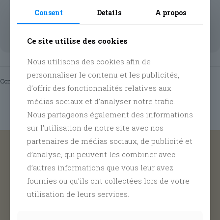
Achetez votre ticket
Consent
Details
A propos
Tickets are not available for sale any more for this event!
Ce site utilise des cookies
Nous utilisons des cookies afin de
personnaliser le contenu et les publicités,
Comments are closed.
d’offrir des fonctionnalités relatives aux
médias sociaux et d’analyser notre trafic.
Viens découvrir le peinture sur figurine accompagné de
Nous partageons également des informations
professionnels !
sur l’utilisation de notre site avec nos
partenaires de médias sociaux, de publicité et
Le mardi 14 juillet 2026 – de 13h00 à 17h30
Suivez nous sur nos différents réseaux @
d’analyse, qui peuvent les combiner avec
Secteur 42 – Lodelinsart
Facebook
,
Instagram
and
Tiktok
10€
d’autres informations que vous leur avez
fournies ou qu’ils ont collectées lors de votre
Activité réservée aux jeunes de 12 à 26 ans, ne
utilisation de leurs services.
traine pas, inscris-toi !