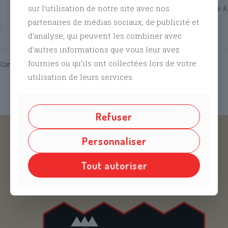
Obtenir
sur l’utilisation de notre site avec nos
l'itinéraire
partenaires de médias sociaux, de publicité et
d’analyse, qui peuvent les combiner avec
d’autres informations que vous leur avez
fournies ou qu’ils ont collectées lors de votre
Comments are closed.
utilisation de leurs services.
Refuser
Suivez nous sur nos différents réseaux @
Personnaliser
Facebook
,
Instagram
and
Tiktok
Tout autoriser