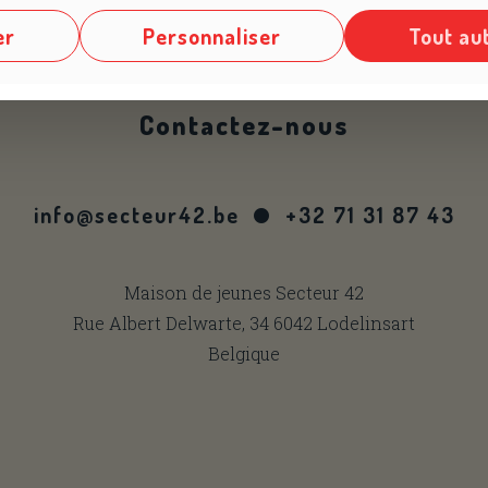
er
Personnaliser
Tout au
Contactez-nous
info@secteur42.be
+32 71 31 87 43
Maison de jeunes Secteur 42
Rue Albert Delwarte, 34 6042 Lodelinsart
Belgique