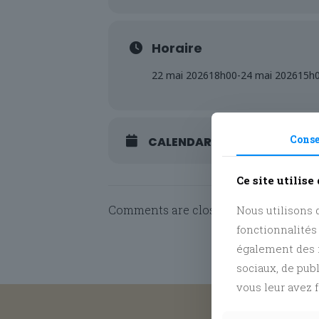
Horaire
22 mai 2026
18h00
-
24 mai 2026
15h
Cons
CALENDAR
GOOGLECAL
Ce site utilise
Comments are closed.
Nous utilisons d
fonctionnalités
également des i
sociaux, de pub
vous leur avez f
Suivez no