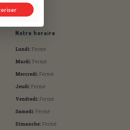
toriser
Notre horaire
Lundi:
Fermé
Mardi:
Fermé
Mercredi:
Fermé
Jeudi:
Fermé
Vendredi:
Fermé
Samedi:
Fermé
Dimanche:
Fermé