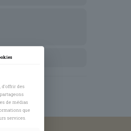
ookies
d’offrir des
s partageons
res de médias
nformations que
urs services.
and
Tiktok