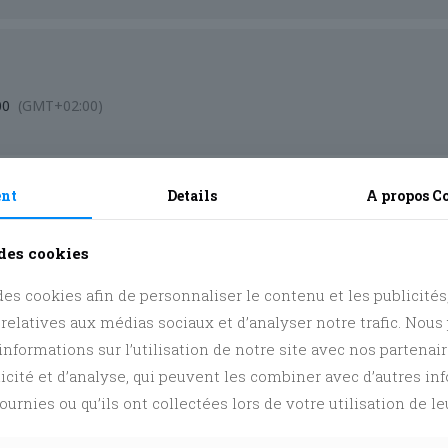
00
(GMT+02:00)
ent
Details
A propos
C
 des cookies
es cookies afin de personnaliser le contenu et les publicités, 
 relatives aux médias sociaux et d’analyser notre trafic. Nou
nformations sur l’utilisation de notre site avec nos partenai
licité et d’analyse, qui peuvent les combiner avec d’autres i
ournies ou qu’ils ont collectées lors de votre utilisation de le
us sur nos différents réseaux @
Facebook
,
Instagram